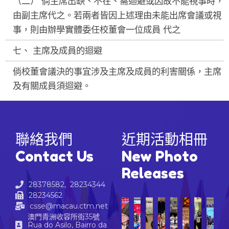
（二） 倘主席出缺、不在、需迴避或因故不能視事時，
由副主席代之。若兩者皆因上述理由未能出席會議或視
事，則由辦學實體委任校董會一位成員 代之
七、 主席及成員的迴避
倘校董會議決的事宜涉及主席及成員的利害關係，主席
及有關成員須迴避。
聯絡我們
近期活動相冊
Contact Us
New Photo
Releases
28378582, 28234344
28234562
csse@macau.ctm.net
澳門青洲收容所街35號
Rua do Asilo, Bairro da