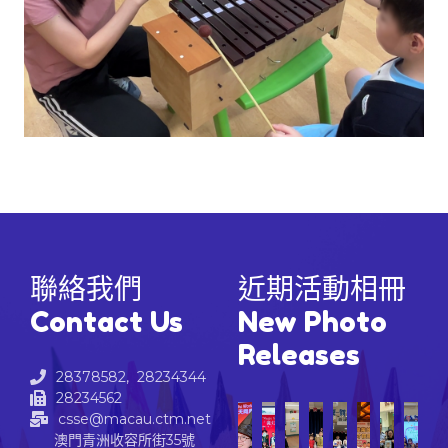
聯絡我們
近期活動相冊
Contact Us
New Photo
Releases
28378582, 28234344
28234562
csse@macau.ctm.net
澳門青洲收容所街35號