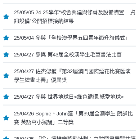
25/05/05 24-25學年“校舍興建與修葺及設備購置 – 資
訊設備”公開招標接納結果
25/05/04 參與「全校澳學界五四青年節升旗儀式」
25/04/27 參與 第43屆全校澳學生毛筆書法比賽
25/04/27 佐杰偲獲『第32屆澳門國際煙花比賽匯演-
學生繪畫比賽』優異獎
25/04/27 參與 世界地球日<綠色循環.紙愛地球>
25/04/26 Sophie、John獲「第39屆全澳學生 朗誦比
賽 英語高小獨誦」二等獎
25/04/25 「悅」讀推廣獎勵計劃：立體圖書展覽共讀