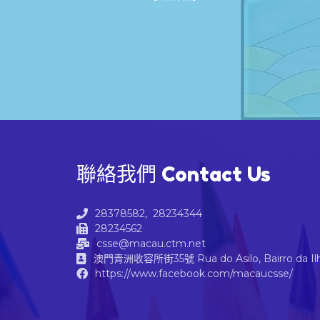
聯絡我們 Contact Us
28378582, 28234344
28234562
csse@macau.ctm.net
澳門青洲收容所街35號 Rua do Asilo, Bairro da Ilha
https://www.facebook.com/macaucsse/